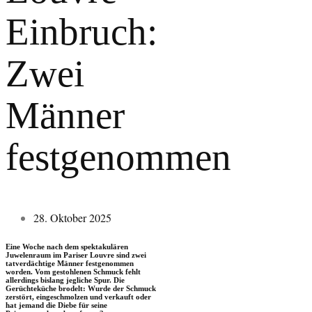
Einbruch:
Zwei
Männer
festgenommen
28. Oktober 2025
Eine Woche nach dem spektakulären
Juwelenraum im Pariser Louvre sind zwei
tatverdächtige Männer festgenommen
worden. Vom gestohlenen Schmuck fehlt
allerdings bislang jegliche Spur. Die
Gerüchteküche brodelt: Wurde der Schmuck
zerstört, eingeschmolzen und verkauft oder
hat jemand die Diebe für seine