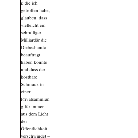
r, die ich
getroffen habe,
glauben, dass
vielleicht ein
schrulliger
Milliardär die
Diebesbande
beauftragt
haben könnte
und dass der
kostbare
Schmuck in
einer
Privatsammlun
g für immer
aus dem Licht
der
Öffentlichkeit
verschwindet –