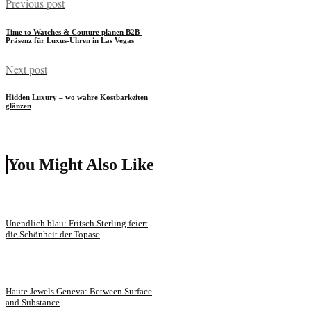
Previous post
Time to Watches & Couture planen B2B-
Präsenz für Luxus-Uhren in Las Vegas
Next post
Hidden Luxury – wo wahre Kostbarkeiten
glänzen
You Might Also Like
Unendlich blau: Fritsch Sterling feiert
die Schönheit der Topase
Haute Jewels Geneva: Between Surface
and Substance