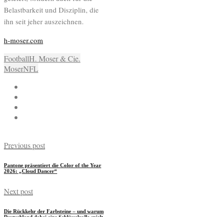
Belastbarkeit und Disziplin, die
ihn seit jeher auszeichnen.
h-moser.com
Football
H. Moser & Cie.
Moser
NFL
Previous post
Pantone präsentiert die Color of the Year
2026: „Cloud Dancer“
Next post
Die Rückkehr der Farbsteine – und warum