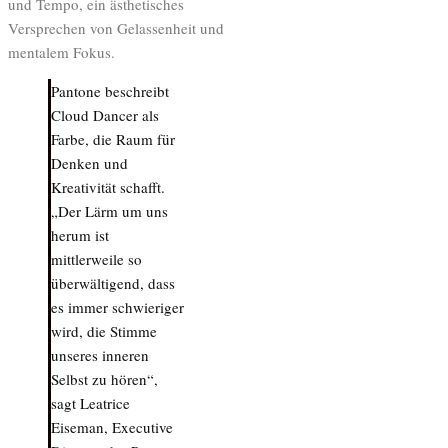
und Tempo, ein ästhetisches
Versprechen von Gelassenheit und
mentalem Fokus.
Pantone beschreibt
Cloud Dancer als
Farbe, die Raum für
Denken und
Kreativität schafft.
„Der Lärm um uns
herum ist
mittlerweile so
überwältigend, dass
es immer schwieriger
wird, die Stimme
unseres inneren
Selbst zu hören“,
sagt Leatrice
Eiseman, Executive