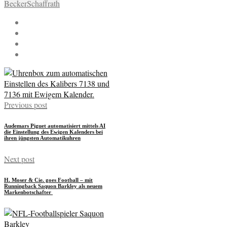
Becker
Schaffrath
Previous post
Audemars Piguet automatisiert mittels AI
die Einstellung des Ewigen Kalenders bei
ihren jüngsten Automatikuhren
Next post
H. Moser & Cie. goes Football – mit
Runningback Saquon Barkley als neuem
Markenbotschafter