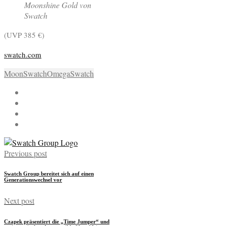
Moonshine Gold von
Swatch
(UVP 385 €)
swatch.com
MoonSwatch
Omega
Swatch
Previous post
Swatch Group bereitet sich auf einen
Generationswechsel vor
Next post
Czapek präsentiert die „Time Jumper“ und