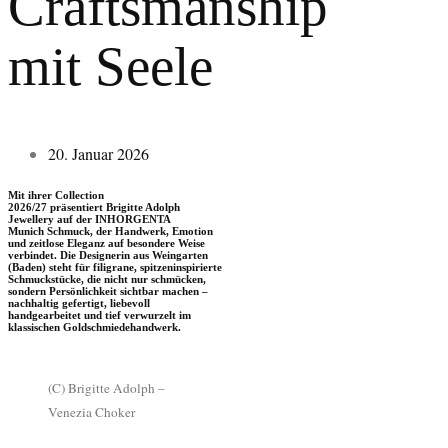
Craftsmanship
mit Seele
20. Januar 2026
Mit ihrer
Collection
2026/27
präsentiert
Brigitte Adolph
Jewellery
auf der
INHORGENTA
Munich
Schmuck, der Handwerk, Emotion
und zeitlose Eleganz auf besondere Weise
verbindet. Die Designerin aus Weingarten
(Baden) steht für filigrane, spitzeninspirierte
Schmuckstücke, die nicht nur schmücken,
sondern Persönlichkeit sichtbar machen –
nachhaltig gefertigt, liebevoll
handgearbeitet und tief verwurzelt im
klassischen Goldschmiedehandwerk.
(C) Brigitte Adolph –
Venezia Choker