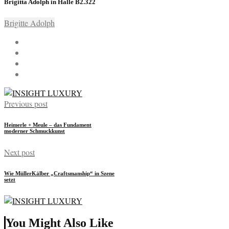
Brigitta Adolph in Halle
B2.322
Brigitte Adolph
Previous post
Heimerle + Meule – das Fundament
moderner Schmuckkunst
Next post
Wie MüllerKälber „Craftsmanship“ in Szene
setzt
You Might Also Like