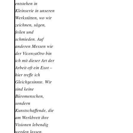
entstehen in
Kleinserie in unseren
Werkstätten, wo wir
zeichnen, sägen,
feilen und
schmieden. Auf
anderen Messen wie
der VicenzaOro bin
ich mit dieser Art der
Arbeit oft ein Exot –
hier treffe ich
Gleichgesinnte. Wir
sind keine
Büromenschen,
sondern
Kunstschaffende, die
am Werkbrett ihre
Visionen lebendig
werden lassen.