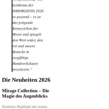
Leitthema der
INHORGENTA 2026
so passend – es ist
das prägende
Kennzeichen der
Messe und spiegelt
den Wert wider, den
wir und unsere
Branche in
sorgfältige
Handwerkskunst
investieren.“
Die Neuheiten 2026
Mirage Collection – Die
Magie des Augenblicks
Zentrales Highlight der neuen