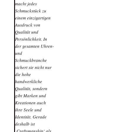
macht jedes
Schmuckstück zu
einem einzigartigen
Ausdruck von
Qualität und
Persönlichkeit. In
der gesamten Uhren-
und
Schmuckbranche
sichert sie nicht nur
die hohe
handwerkliche
Qualität, sondern
gibt Marken und
Kreationen auch
ihre Seele und
Identität. Gerade
deshalb ist
‚Craftsmanship‘ als