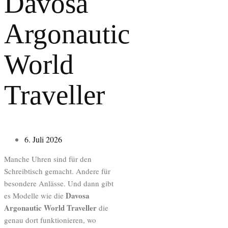
Davosa
Argonautic
World
Traveller
6. Juli 2026
Manche Uhren sind für den
Schreibtisch gemacht. Andere für
besondere Anlässe. Und dann gibt
Davosa
es Modelle wie die
Argonautic World Traveller
die
genau dort funktionieren, wo