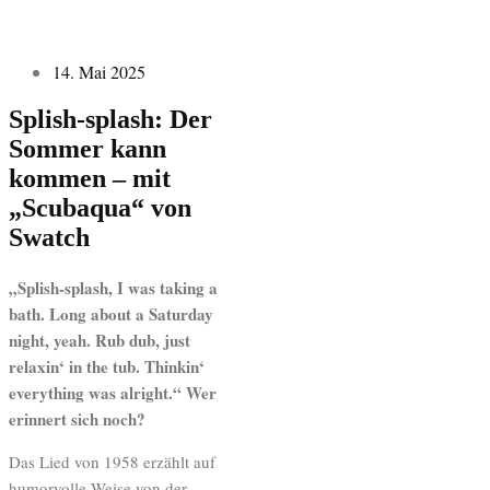
14. Mai 2025
Splish-splash: Der
Sommer kann
kommen – mit
„Scubaqua“ von
Swatch
„Splish-splash, I was taking a
bath. Long about a Saturday
night, yeah. Rub dub, just
relaxin‘ in the tub. Thinkin‘
everything was alright.“ Wer
erinnert sich noch?
Das Lied von 1958 erzählt auf
humorvolle Weise von der