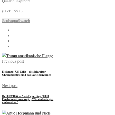
Quallen inspiriert.
(UVP 155 €)
Scubaqua
Swatch
Previous post
Kolumne: US-Zölle – die Schweizer
Uhrenindustrie und das laute Schweigen
Next post
INTERVIEW – Niels Eggerding (CEO
Frederique Constant): „Wir sind sehr gut
vorbereitet.“