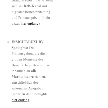
Branche selbst und versteht
B2B-Kanal
sich als
mit
digitaler Berichterstattung
und Printausgaben. (mehr
dazu:
hier entlang
)
INSIGHT-LUXURY
Spotlights:
Die
Printausgaben, die die
großen Momente der
Branche begleiten und sich
alle
inhaltlich an
Marktakteure
richten,
einschließlich der
saisonalen Ausgaben.
(mehr zu den Spotlights,
hier entlang
)