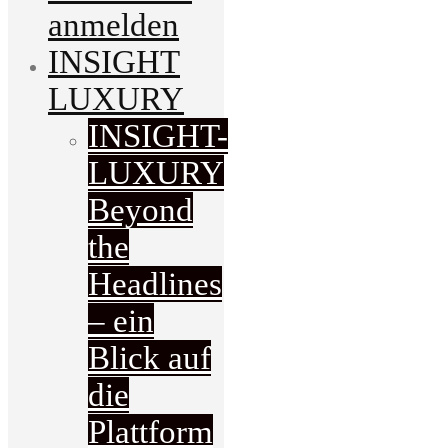
anmelden
INSIGHT
LUXURY
INSIGHT-
LUXURY
Beyond
the
Headlines
– ein
Blick auf
die
Plattform