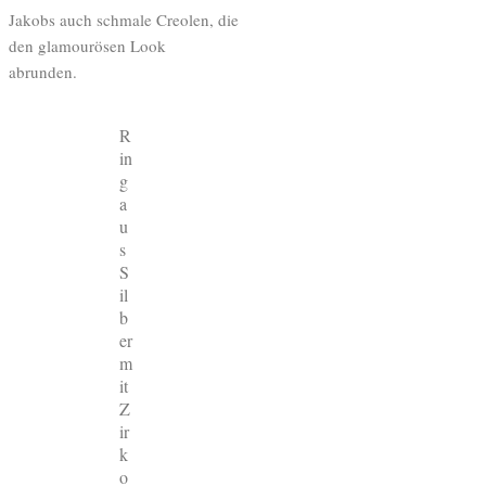
Jakobs auch schmale Creolen, die
den glamourösen Look
abrunden.
R
in
g
a
u
s
S
il
b
er
m
it
Z
ir
k
o