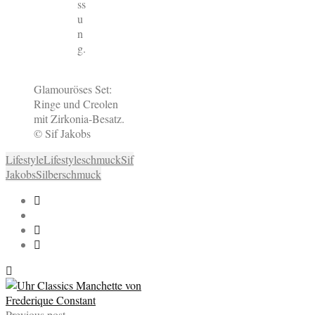
ss
u
n
g.
Glamouröses Set:
Ringe und Creolen
mit Zirkonia-Besatz.
© Sif Jakobs
Lifestyle
Lifestyleschmuck
Sif
Jakobs
Silberschmuck
Previous post