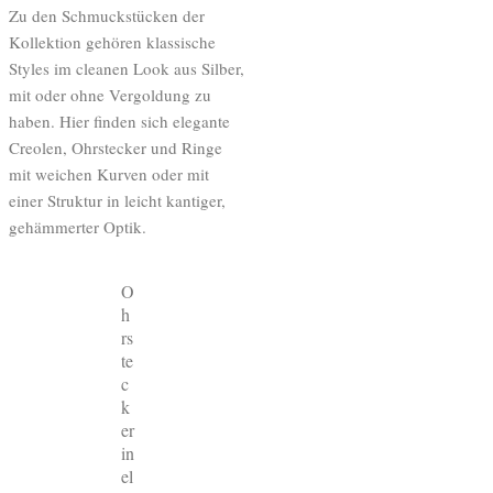
Zu den Schmuckstücken der
Kollektion gehören klassische
Styles im cleanen Look aus Silber,
mit oder ohne Vergoldung zu
haben. Hier finden sich elegante
Creolen, Ohrstecker und Ringe
mit weichen Kurven oder mit
einer Struktur in leicht kantiger,
gehämmerter Optik.
O
h
rs
te
c
k
er
in
el