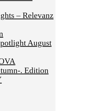
hts – Relevanz
n
tlight August
NOVA
mn-. Edition
Y