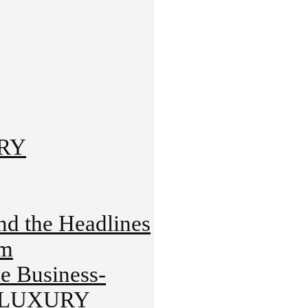
URY
 the Headlines
rm
 Business-
HT-LUXURY