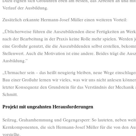
Dazu eignen sich Großuhren eben am besten, das Arbeiten an und mit 
Verlauf der Ausbildung.
Zusätzlich erkannte Hermann-Josef Müller einen weiteren Vorteil:
„Üblicherweise führen die Auszubildenden diese Fertigkeiten an Werk
nach der Bearbeitung in der Praxis keine Rolle mehr spielen. Werden j
eine Großuhr genutzt, die die Auszubildenden selbst erstellen, bekom
Stellenwert. Auch die Motivation ist eine andere. Beides trägt die Au
Ausbildung.”
„Uhrmacher sein – das heißt neugierig bleiben, neue Wege einschla
Bau einer Großuhr lernen wir vieles, was wir uns nicht anlesen können.
letzter Konsequenz den Grundstein für das Verständnis der Mechanik a
Schmitt.
Projekt mit ungeahnten Herausforderungen
Seilzug, Grahamhemmung und Gegengesperr: So lauteten, neben weite
Kernkomponenten, die sich Hermann-Josef Müller für die von den A
vorstellte.