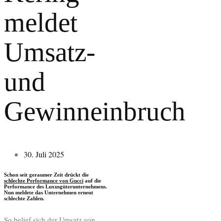
meldet
Umsatz-
und
Gewinneinbruch
30. Juli 2025
Schon seit geraumer Zeit drückt die
schlechte Performance von Gucci
auf die
Performance des Luxusgüterunternehmens.
Nun meldete das Unternehmen erneut
schlechte Zahlen.
So belief sich der Umsatz von