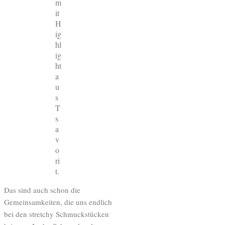
m
it
H
ig
hl
ig
ht
a
u
s
T
s
a
v
o
ri
t.
Das sind auch schon die
Gemeinsamkeiten, die uns endlich
bei den stretchy Schmuckstücken