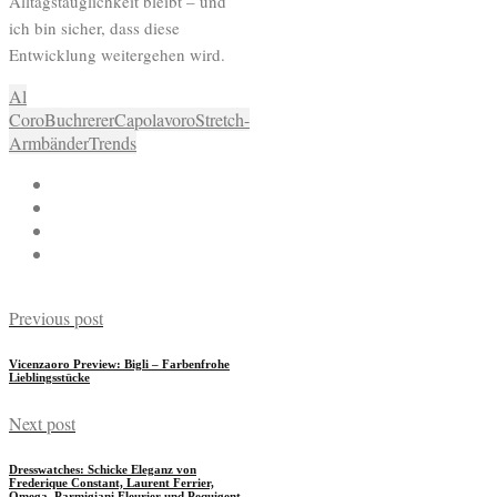
Alltagstauglichkeit bleibt – und
ich bin sicher, dass diese
Entwicklung weitergehen wird.
Al
Coro
Buchrerer
Capolavoro
Stretch-
Armbänder
Trends
Previous post
Vicenzaoro Preview: Bigli – Farbenfrohe
Lieblingsstücke
Next post
Dresswatches: Schicke Eleganz von
Frederique Constant, Laurent Ferrier,
Omega, Parmigiani Fleurier und Pequigent