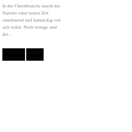
In der Uhrenbranche macht das
Narrativ einer neuen Zeit
zunehmend und hartnäckig von
sich reden. Nicht wenige sind
der...
Hintergrund
Kolumne
Nachrichten
Schmuck