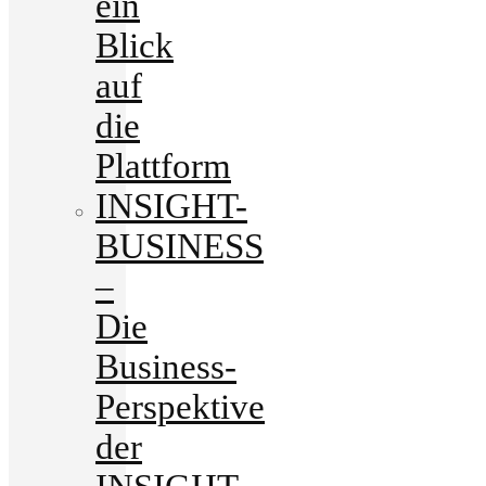
ein
Blick
auf
die
Plattform
INSIGHT-
BUSINESS
–
Die
Business-
Perspektive
der