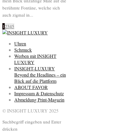
mein Blick unzählige Male auf die
berühmte Fontäne, welche sich
auch zigmal in...
1
2
3
4
5
Uhren
Schmuck
Werben mit INSIGHT
LUXURY
INSIGHT-LUXURY
Beyond the Headlines – ein
Blick auf die Plattform
ABOUT FAVOR
Impressum & Datenschutz
Abmeldung Print-Magazin
© INSIGHT LUXURY 2025
Suchbegriff eingeben und Enter
drücken