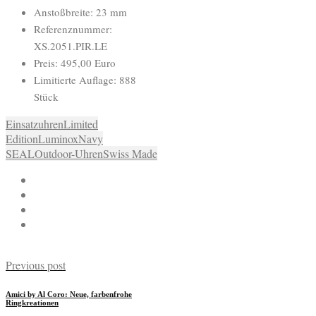
Anstoßbreite: 23 mm
Referenznummer:
XS.2051.PIR.LE
Preis: 495,00 Euro
Limitierte Auflage: 888
Stück
Einsatzuhren
Limited
Edition
Luminox
Navy
SEAL
Outdoor-Uhren
Swiss Made
Previous post
Amici by Al Coro: Neue, farbenfrohe
Ringkreationen