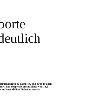
porte
deutlich
portrückgängen zu kämpfen, und zwar in allen
rt, das entspricht einem Minus von 16,6
auf eine Million Einheiten zurück.