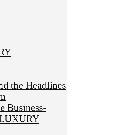
URY
 the Headlines
rm
 Business-
HT-LUXURY