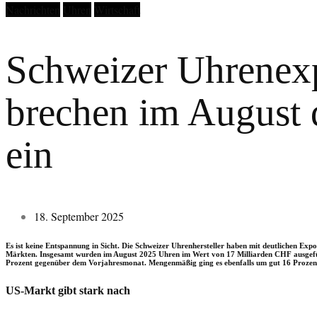
Nachrichten
Uhren
Wirtschaft
Schweizer Uhrenex
brechen im August 
ein
18. September 2025
Es ist keine Entspannung in Sicht. Die Schweizer Uhrenhersteller haben mit deutlichen Ex
Märkten. Insgesamt wurden im August 2025 Uhren im Wert von 17 Milliarden CHF ausgefüh
Prozent gegenüber dem Vorjahresmonat. Mengenmäßig ging es ebenfalls um gut 16 Prozent 
US-Markt gibt stark nach