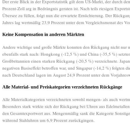
Der erste Blick in der Exportstatistik gilt dem US-Markt, der durch d
Prozent-Zoll arg in Bedrängnis geraten ist. Nach teils riesigen Export
Übersee zu füllen, folgt nun die erwartete Ernüchterung. Der Rückga
Jahres lag wertmäßig 23,9 Prozent unter dem Vergleichsmonat des Vor
Keine Kompensation in anderen Märkten
Andere wichtige und große Märkte konnten den Rückgang nicht nur n
ebenfalls stark nach: Hongkong (-12,5 %) und China (-35,5 %) setzte
Großbritannien einen starken Rückgang (-20,5 %) verzeichnete. Japan
negativen Basiseffekt betroffen war, und Singapur (-14,2 %) folgten d
nach Deutschland lagen im August 24,9 Prozent unter dem Vorjahresw
Alle Material- und Preiskategorien verzeichneten Rückgänge
Alle Materialkategorien verzeichneten sowohl mengen- als auch wertm
Besonders stark wirkte sich der Rückgang bei Uhren aus Edelmetallen
den Gesamtexportwert aus. Mengenmäßig sank die Kategorie Sonstige 
während Stahluhren um 6,9 Prozent zurückgingen.