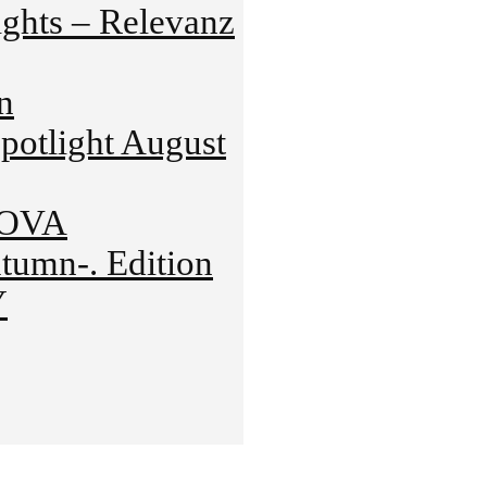
hts – Relevanz
n
tlight August
NOVA
mn-. Edition
Y