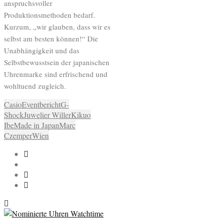
anspruchsvoller
Produktionsmethoden bedarf.
Kurzum, „wir glauben, dass wir es
selbst am besten können!“ Die
Unabhängigkeit und das
Selbstbewusstsein der japanischen
Uhrenmarke sind erfrischend und
wohltuend zugleich.
Casio
Eventbericht
G-
Shock
Juwelier Willer
Kikuo
Ibe
Made in Japan
Marc
Czemper
Wien