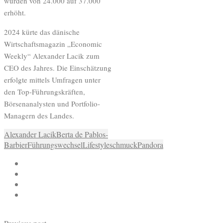
wurden von 24.000 auf 37.000
erhöht.
2024 kürte das dänische
Wirtschaftsmagazin „Economic
Weekly“ Alexander Lacik zum
CEO des Jahres. Die Einschätzung
erfolgte mittels Umfragen unter
den Top-Führungskräften,
Börsenanalysten und Portfolio-
Managern des Landes.
Alexander Lacik
Berta de Pablos-
Barbier
Führungswechsel
Lifestyleschmuck
Pandora