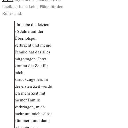
Lacik, er habe keine Pläne für den
Ruhestand.
„In habe die letzten
35 Jahre auf der
Überholspur
verbracht und meine
Familie hat das alles
mitgetragen. Jetzt
kommt die Zeit für
mich,
zurückzugeben. In
der ersten Zeit werde
ich mehr Zeit mit
meiner Familie
verbringen, mich
mehr um mich selbst
kümmern und dann
schauen, was