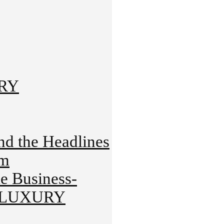
URY
 the Headlines
rm
 Business-
HT-LUXURY