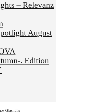
hts – Relevanz
n
tlight August
NOVA
mn-. Edition
Y