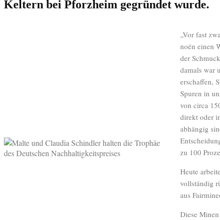
Keltern bei Pforzheim gegründet wurde.
„Vor fast zw
noën einen W
der Schmuck
damals war un
erschaffen, S
Spuren in u
von circa 15
direkt oder 
abhängig sin
Entscheidung
zu 100 Prozen
Heute arbeite
vollständig 
aus Fairmined
Diese Minen 