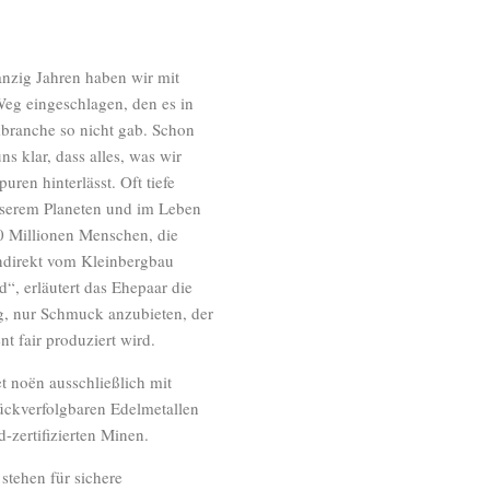
anzig Jahren haben wir mit
eg eingeschlagen, den es in
branche so nicht gab. Schon
s klar, dass alles, was wir
puren hinterlässt. Oft tiefe
nserem Planeten und im Leben
0 Millionen Menschen, die
indirekt vom Kleinbergbau
d“, erläutert das Ehepaar die
, nur Schmuck anzubieten, der
t fair produziert wird.
t noën ausschließlich mit
rückverfolgbaren Edelmetallen
-zertifizierten Minen.
stehen für sichere