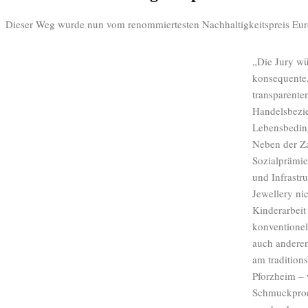
Dieser Weg wurde nun vom renommiertesten Nachhaltigkeitspreis Eu
„Die Jury wü
konsequente,
transparenten
Handelsbezi
Lebensbedin
Neben der Za
Sozialprämie
und Infrastru
Jewellery ni
Kinderarbeit
konventionel
auch andere
am tradition
Pforzheim – 
Schmuckprod