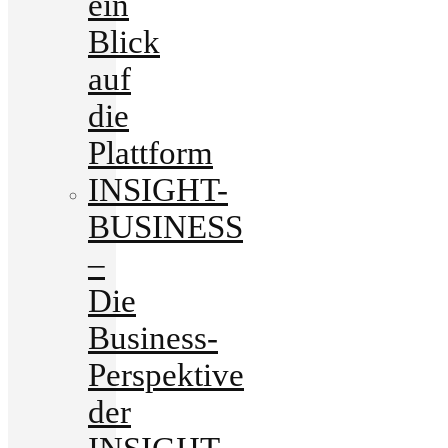
ein
Blick
auf
die
Plattform
INSIGHT-
BUSINESS
–
Die
Business-
Perspektive
der