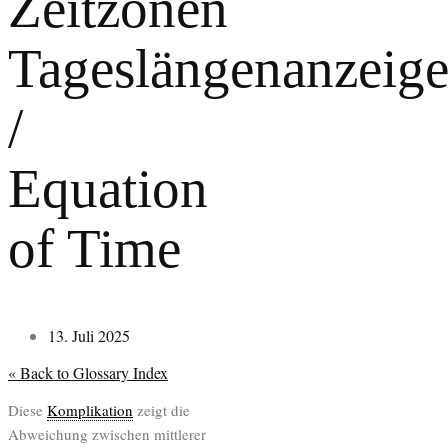
Zeitzonen
Tageslängenanzeig
/
Equation
of Time
13. Juli 2025
« Back to Glossary Index
Diese
Komplikation
zeigt die
Abweichung zwischen mittlerer