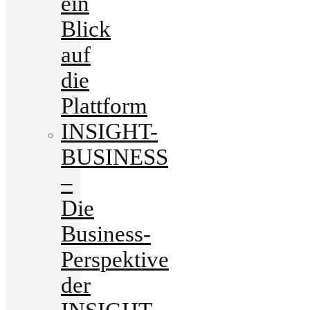
ein
Blick
auf
die
Plattform
INSIGHT-
BUSINESS
–
Die
Business-
Perspektive
der