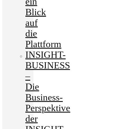
ein
Blick
auf
die
Plattform
INSIGHT-
BUSINESS
–
Die
Business-
Perspektive
der