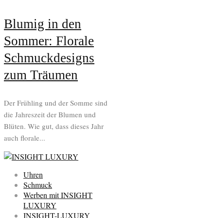
Blumig in den
Sommer: Florale
Schmuckdesigns
zum Träumen
Der Frühling und der Somme sind
die Jahreszeit der Blumen und
Blüten. Wie gut, dass dieses Jahr
auch florale...
Uhren
Schmuck
Werben mit INSIGHT
LUXURY
INSIGHT-LUXURY