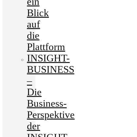
ein
Blick
auf
die
Plattform
INSIGHT-
BUSINESS
–
Die
Business-
Perspektive
der