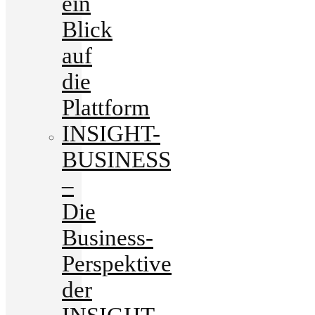
ein
Blick
auf
die
Plattform
INSIGHT-
BUSINESS
–
Die
Business-
Perspektive
der