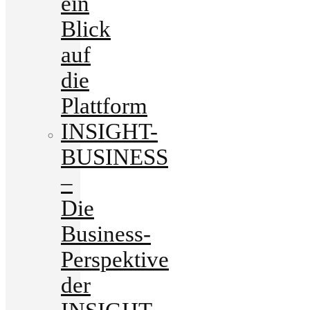
ein
Blick
auf
die
Plattform
INSIGHT-
BUSINESS
–
Die
Business-
Perspektive
der