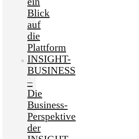
ein
Blick
auf
die
Plattform
INSIGHT-
BUSINESS
–
Die
Business-
Perspektive
der