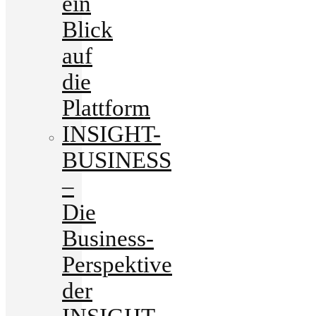
ein
Blick
auf
die
Plattform
INSIGHT-
BUSINESS
–
Die
Business-
Perspektive
der