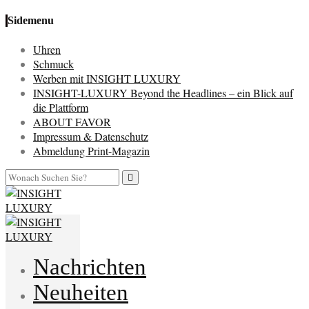
Sidemenu
Uhren
Schmuck
Werben mit INSIGHT LUXURY
INSIGHT-LUXURY Beyond the Headlines – ein Blick auf
die Plattform
ABOUT FAVOR
Impressum & Datenschutz
Abmeldung Print-Magazin
Nachrichten
Neuheiten