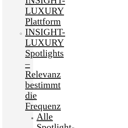
INSIGHT-
LUXURY
Plattform
INSIGHT-
LUXURY
Spotlights
–
Relevanz
bestimmt
die
Frequenz
Alle
Spotlight-