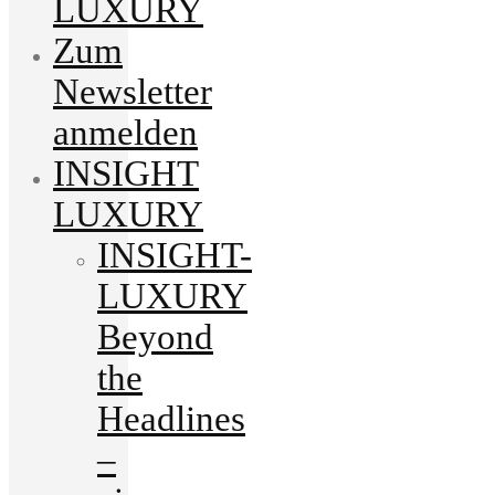
LUXURY
Zum
Newsletter
anmelden
INSIGHT
LUXURY
INSIGHT-
LUXURY
Beyond
the
Headlines
–