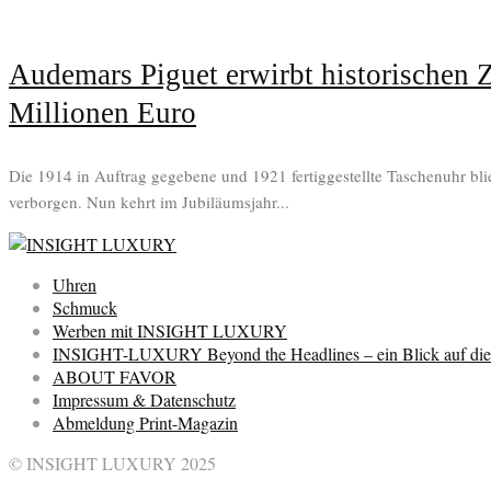
Audemars Piguet erwirbt historischen Z
Millionen Euro
Die 1914 in Auftrag gegebene und 1921 fertiggestellte Taschenuhr blie
verborgen. Nun kehrt im Jubiläumsjahr...
Uhren
Schmuck
Werben mit INSIGHT LUXURY
INSIGHT-LUXURY Beyond the Headlines – ein Blick auf die 
ABOUT FAVOR
Impressum & Datenschutz
Abmeldung Print-Magazin
© INSIGHT LUXURY 2025