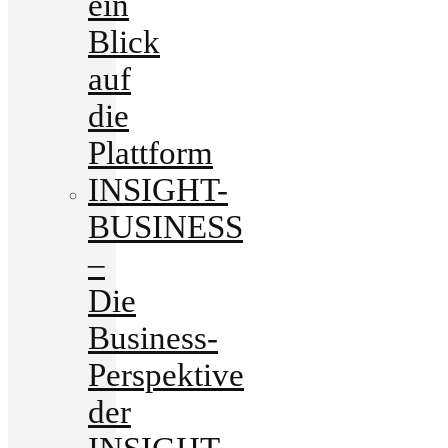
ein
Blick
auf
die
Plattform
INSIGHT-
BUSINESS
–
Die
Business-
Perspektive
der