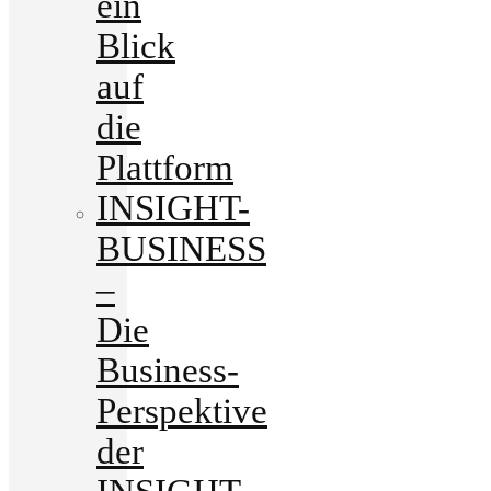
ein
Blick
auf
die
Plattform
INSIGHT-
BUSINESS
–
Die
Business-
Perspektive
der