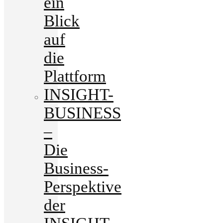
ein
Blick
auf
die
Plattform
INSIGHT-
BUSINESS
–
Die
Business-
Perspektive
der