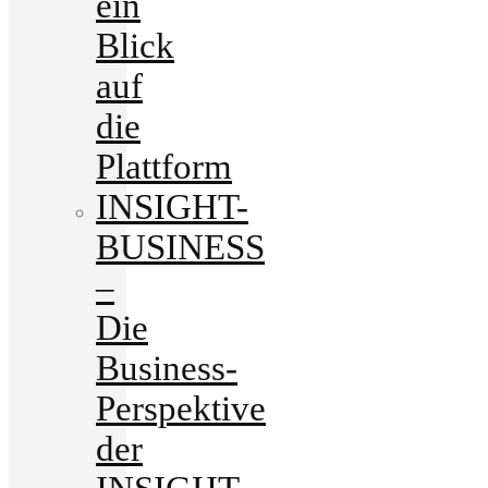
ein
Blick
auf
die
Plattform
INSIGHT-
BUSINESS
–
Die
Business-
Perspektive
der