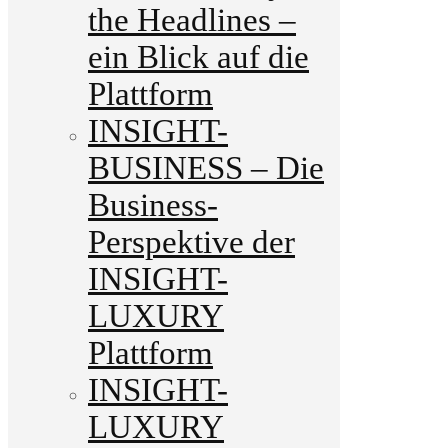
the Headlines –
ein Blick auf die
Plattform
INSIGHT-
BUSINESS – Die
Business-
Perspektive der
INSIGHT-
LUXURY
Plattform
INSIGHT-
LUXURY