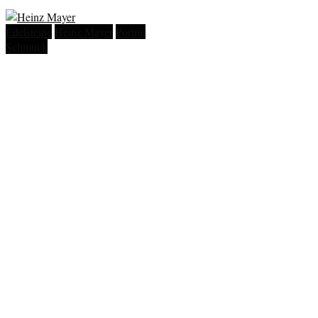
Edelsteine
Heinz Mayer
Porträt
Schmuck