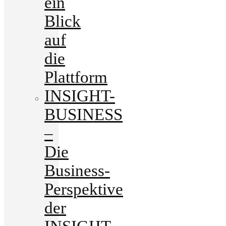
ein
Blick
auf
die
Plattform
INSIGHT-
BUSINESS
–
Die
Business-
Perspektive
der