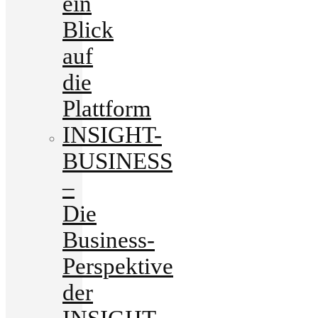
ein
Blick
auf
die
Plattform
INSIGHT-
BUSINESS
–
Die
Business-
Perspektive
der