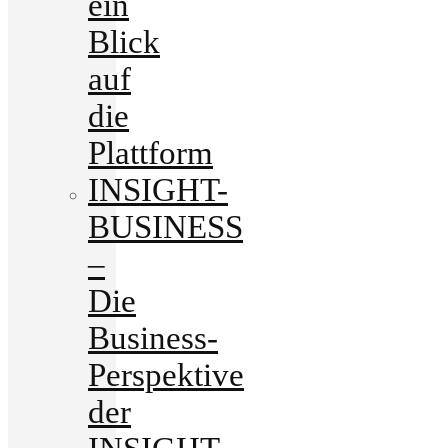
ein
Blick
auf
die
Plattform
INSIGHT-
BUSINESS
–
Die
Business-
Perspektive
der