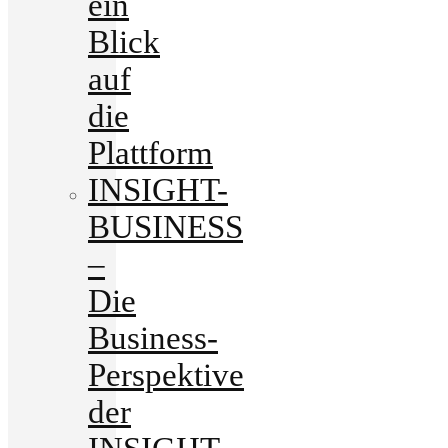
ein
Blick
auf
die
Plattform
INSIGHT-
BUSINESS
–
Die
Business-
Perspektive
der