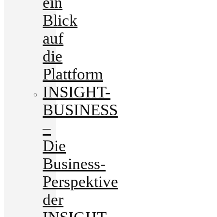
ein
Blick
auf
die
Plattform
INSIGHT-
BUSINESS
–
Die
Business-
Perspektive
der