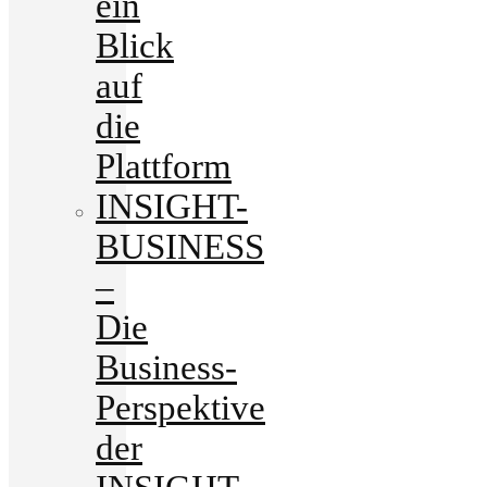
ein
Blick
auf
die
Plattform
INSIGHT-
BUSINESS
–
Die
Business-
Perspektive
der