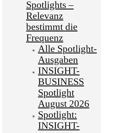
Spotlights –
Relevanz
bestimmt die
Frequenz
Alle Spotlight-
Ausgaben
INSIGHT-
BUSINESS
Spotlight
August 2026
Spotlight:
INSIGHT-