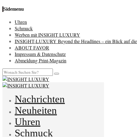
Sidemenu
Uhren
Schmuck
Werben mit INSIGHT LUXURY
INSIGHT-LUXURY Beyond the Headlines – ein Blick auf die 
ABOUT FAVOR
Impressum & Datenschutz
Abmeldung Print-Magazin
Nachrichten
Neuheiten
Uhren
Schmuck