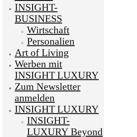
INSIGHT-
BUSINESS
Wirtschaft
Personalien
Art of Living
Werben mit
INSIGHT LUXURY
Zum Newsletter
anmelden
INSIGHT LUXURY
INSIGHT-
LUXURY Beyond