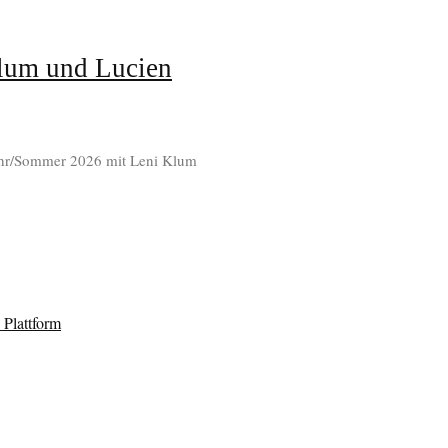
lum und Lucien
ahr/Sommer 2026 mit Leni Klum
Plattform