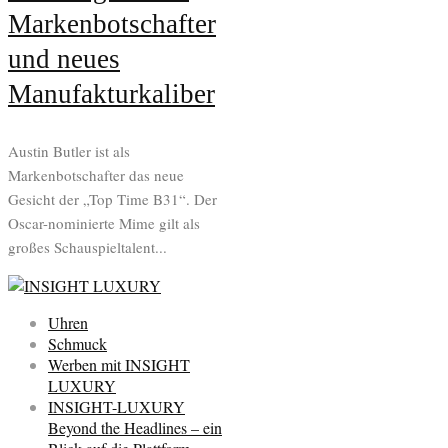
Markenbotschafter
und neues
Manufakturkaliber
Austin Butler ist als
Markenbotschafter das neue
Gesicht der „Top Time B31“. Der
Oscar-nominierte Mime gilt als
großes Schauspieltalent...
Uhren
Schmuck
Werben mit INSIGHT
LUXURY
INSIGHT-LUXURY
Beyond the Headlines – ein