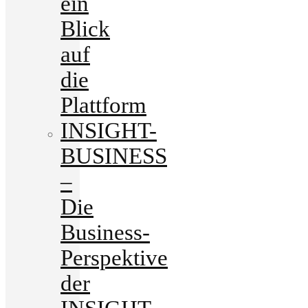
ein
Blick
auf
die
Plattform
INSIGHT-
BUSINESS
–
Die
Business-
Perspektive
der