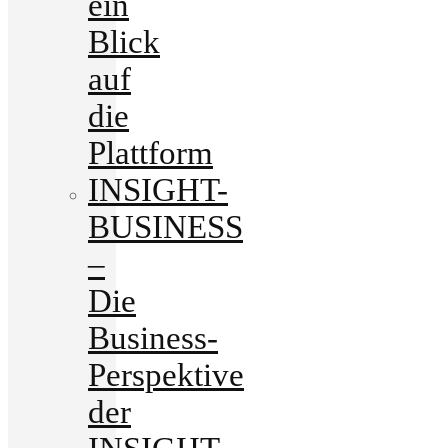
ein
Blick
auf
die
Plattform
INSIGHT-
BUSINESS
–
Die
Business-
Perspektive
der