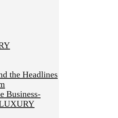
URY
 the Headlines
rm
 Business-
HT-LUXURY