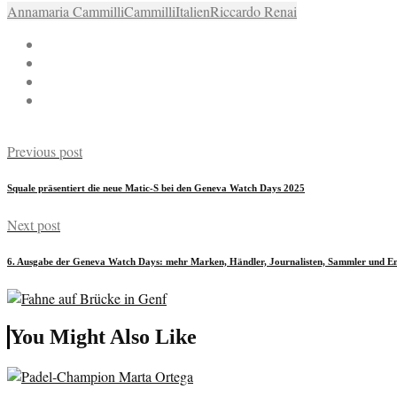
Annamaria Cammilli
Cammilli
Italien
Riccardo Renai
Previous post
Squale präsentiert die neue Matic-S bei den Geneva Watch Days 2025
Next post
6. Ausgabe der Geneva Watch Days: mehr Marken, Händler, Journalisten, Sammler und En
You Might Also Like