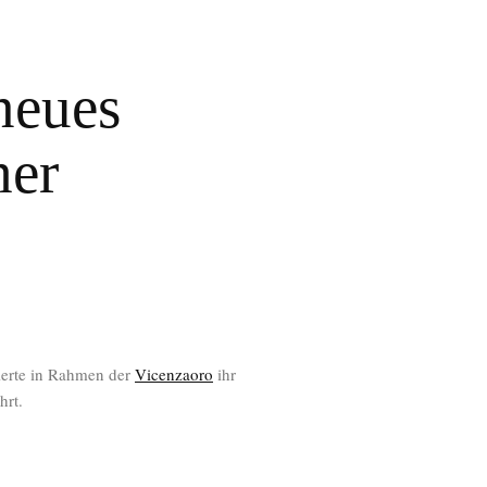
neues
her
rte in Rahmen der
Vicenzaoro
ihr
hrt.