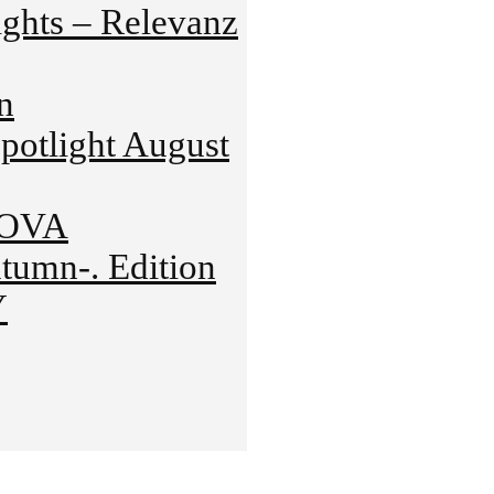
hts – Relevanz
n
tlight August
NOVA
mn-. Edition
Y