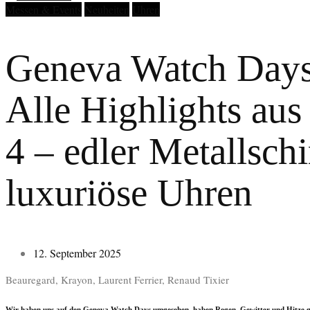
Messen & Events
Neuheiten
Uhren
Geneva Watch Days
Alle Highlights aus
4 – edler Metallsch
luxuriöse Uhren
12. September 2025
Beauregard, Krayon, Laurent Ferrier, Renaud Tixier
Wir haben uns auf den Geneva Watch Days umgesehen, haben Regen, Gewitter und Hitze ge