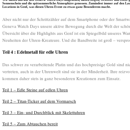
Sonnenschein und die spätsommerliche Atmosphäre genossen. Zumindest immer auf den Lauf
Locations in Genf, was diesen Uhren-Event zu etwas ganz Besonderem macht.
Aber nicht nur der Schrittzähler auf dem Smartphone oder der Smartw
Geneva Watch Days unsere aktive Bewegung durch die Welt der schön
Übersicht über die Highlights aus Genf ist ein Spiegelbild unseres Wa
Neuheiten der Uhren-Kreateure. Und die Bandbreite ist groß – verspr
Teil 4 : Edelmetall für edle Uhren
Das schwer zu verarbeitende Platin und das hochpreisige Gold sind nic
vertreten, auch in der Uhrenwelt sind sie in der Minderheit. Ihre reiz
kommen daher stets in ganz besonderen Kreationen zum Einsatz.
Teil 1 – Edle Steine auf edlen Uhren
Teil 2 – Titan-Ticker auf dem Vormarsch
Teil 3 – Ein- und Durchblick mit Skelettuhren
Teil 5 – Zum Abtauchen bereit