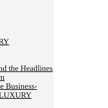
URY
 the Headlines
rm
 Business-
HT-LUXURY