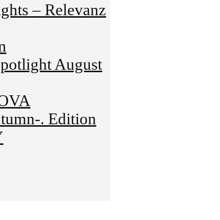
hts – Relevanz
n
tlight August
NOVA
mn-. Edition
Y