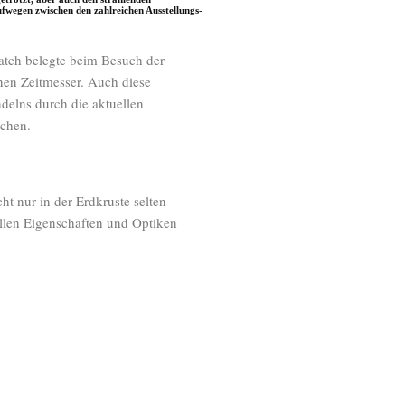
wegen zwischen den zahlreichen Ausstellungs-
atch belegte beim Besuch der
en Zeitmesser. Auch diese
ndelns durch die aktuellen
ochen.
ht nur in der Erdkruste selten
vollen Eigenschaften und Optiken