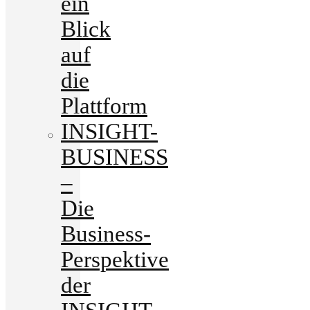
ein
Blick
auf
die
Plattform
INSIGHT-
BUSINESS
–
Die
Business-
Perspektive
der