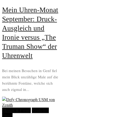
Mein Uhren-Monat
September: Druck-
Ausgleich und
Ironie versus „The
Truman Show“ der
Uhrenwelt
Bei meinen Besuchen in Genf fiel
mein Blick unzählige Male auf die
berühmte Fontäne, welche sich
auch zigmal in...
Messen & Events
Neuheiten
Uhren