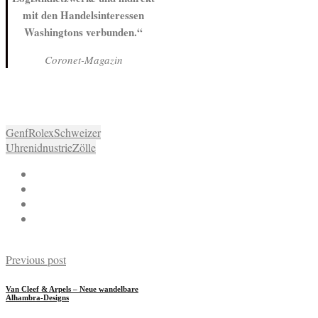
mit den Handelsinteressen
Washingtons verbunden.“
Coronet-Magazin
Genf
Rolex
Schweizer
Uhrenidnustrie
Zölle
Previous post
Van Cleef & Arpels – Neue wandelbare
Alhambra-Designs