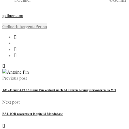
gellner.com
Gellner
Inhorgenta
Perlen
Previous post
TAG-Heuer-CEO Antoine Pin verlässt nach 23 Jahren Luxusgüterkonzern LVMH
Next post
BA111OD präsentiert Kapitel 8 Mondphase