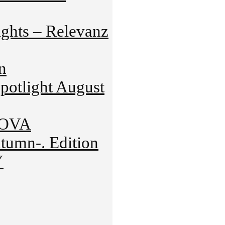
hts – Relevanz
n
tlight August
NOVA
mn-. Edition
Y