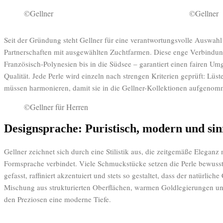
©Gellner
©Gellner
Seit der Gründung steht Gellner für eine verantwortungsvolle Auswahl
Partnerschaften mit ausgewählten Zuchtfarmen. Diese enge Verbindu
Französisch-Polynesien bis in die Südsee – garantiert einen fairen U
Qualität. Jede Perle wird einzeln nach strengen Kriterien geprüft: Lüs
müssen harmonieren, damit sie in die Gellner-Kollektionen aufgenom
©Gellner für Herren
Designsprache: Puristisch, modern und sin
Gellner zeichnet sich durch eine Stilistik aus, die zeitgemäße Eleganz 
Formsprache verbindet. Viele Schmuckstücke setzen die Perle bewusst a
gefasst, raffiniert akzentuiert und stets so gestaltet, dass der natürliche
Mischung aus strukturierten Oberflächen, warmen Goldlegierungen und
den Preziosen eine moderne Tiefe.