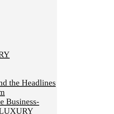
URY
 the Headlines
rm
 Business-
HT-LUXURY