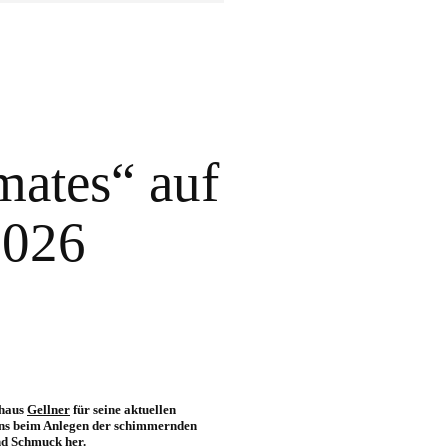
mates“ auf
026
nhaus
Gellner
für seine aktuellen
stens beim Anlegen der schimmernden
nd Schmuck her.