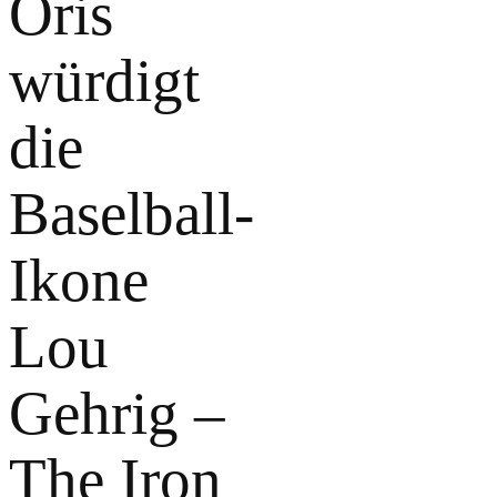
Oris
würdigt
die
Baselball-
Ikone
Lou
Gehrig –
The Iron