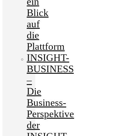
ein
Blick
auf
die
Plattform
INSIGHT-
BUSINESS
–
Die
Business-
Perspektive
der